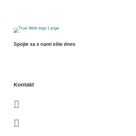
Spojte sa s nami ešte dnes
Ozvite sa – radi vám pomôžeme vybrať to správne
riešenie.
Kontakt

(+421) 908 970 191

info@trueweb.sk