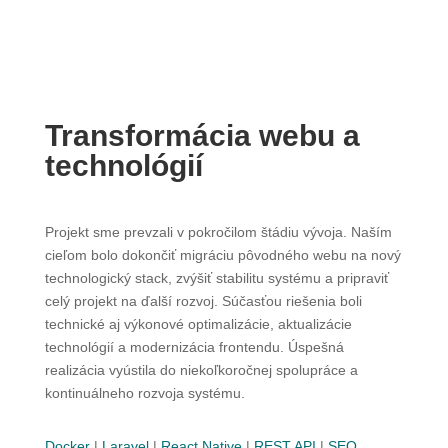
Transformácia webu a
technológií
Projekt sme prevzali v pokročilom štádiu vývoja. Naším
cieľom bolo dokončiť migráciu pôvodného webu na nový
technologický stack, zvýšiť stabilitu systému a pripraviť
celý projekt na ďalší rozvoj. Súčasťou riešenia boli
technické aj výkonové optimalizácie, aktualizácie
technológií a modernizácia frontendu. Úspešná
realizácia vyústila do niekoľkoročnej spolupráce a
kontinuálneho rozvoja systému.
Docker
|
Laravel
|
React Native
|
REST API
|
SEO