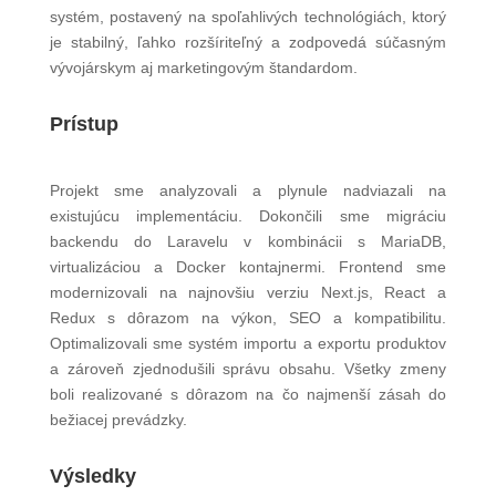
systém, postavený na spoľahlivých technológiách, ktorý
je stabilný, ľahko rozšíriteľný a zodpovedá súčasným
vývojárskym aj marketingovým štandardom.
Prístup
Projekt sme analyzovali a plynule nadviazali na
existujúcu implementáciu. Dokončili sme migráciu
backendu do Laravelu v kombinácii s MariaDB,
virtualizáciou a Docker kontajnermi. Frontend sme
modernizovali na najnovšiu verziu Next.js, React a
Redux s dôrazom na výkon, SEO a kompatibilitu.
Optimalizovali sme systém importu a exportu produktov
a zároveň zjednodušili správu obsahu. Všetky zmeny
boli realizované s dôrazom na čo najmenší zásah do
bežiacej prevádzky.
Výsledky